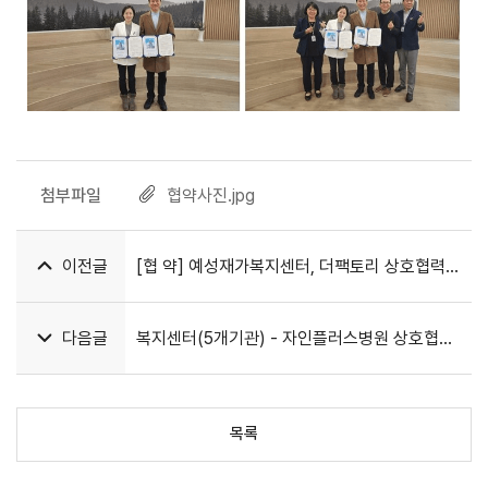
첨부파일
협약사진.jpg
이전글
[협 약] 예성재가복지센터, 더팩토리 상호협력
협약 진행
다음글
복지센터(5개기관) - 자인플러스병원 상호협력
협약식
목록