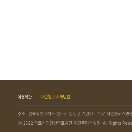
이용약관
개인정보 처리방침
주소
전북특별자치도 전주시 완산구 기린대로 227 자인플러스병
ⓒ 2022
의료법인인산의료재단 자인플러스병원.
All Rights Res