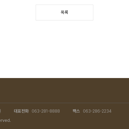
목록
원
대표전화
063-281-8888
팩스
063-286-2234
erved.