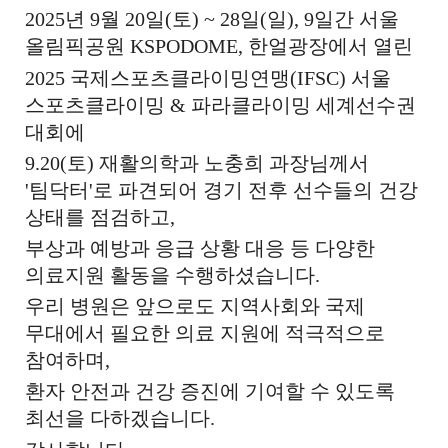
2025
년
9
월
20
일
(
토
) ~ 28
일
(
일
), 9
일간 서울
올림픽공원
KSPODOME,
한얼광장에서 열린
2025
국제스포츠클라이밍연맹
(IFSC)
서울
스포츠클라이밍
&
파라클라이밍 세계선수권
대회에
9.20(
토
)
재활의학과 노충희 과장님께서
'팀닥터'로 파견되어 경기 전후 선수들의 건강
상태를 점검하고
,
부상과 예방과 응급 상황 대응 등 다양한
의료지원 활동을 수행하셨습니다
.
우리 병원은 앞으로도 지역사회와 국제
무대에서 필요한 의료 지원에 적극적으로
참여하며
,
환자 안전과 건강 증진에 기여할 수 있도록
최선을 다하겠습니다
.