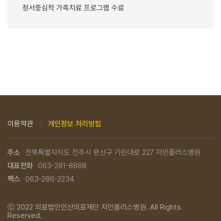
정서중심적 가족치료 프로그램 수료
이용약관
개인정보 처리방침
주소
전북특별자치도 전주시 완산구 기린대로 227 자인플러스병원
대표전화
063-281-8888
팩스
063-286-2234
ⓒ 2022
의료법인인산의료재단 자인플러스병원.
All Rights
Reserved.