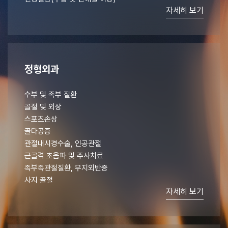
자세히 보기
정형외과
수부 및 족부 질환
골절 및 외상
스포츠손상
골다공증
관절내시경수술, 인공관절
근골격 초음파 및 주사치료
족부족관절질환, 무지외반증
사지 골절
자세히 보기