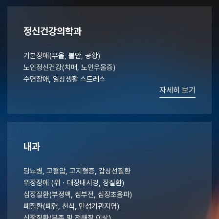
정신건강의학과
기분장애(우울, 불안, 공황)
노인정신건강(치매, 노인우울증)
수면장애, 일상생활 스트레스
자세히 보기
내과
당뇨병, 고혈압, 고지혈증, 갑상선질환
위장장애 (위・대장내시경, 장질환)
심장질환(부정맥, 심부전, 심장초음파)
폐질환(폐렴, 천식, 만성기관지염)
신장질환(부종 및 전해질 이상)