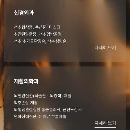
신경외과
척추협착증, 목/허리 디스크
추간판탈출증, 척추압박골절
척추 추가공확장술, 척추성형술
자세히 보기
재활의학과
뇌혈관질환(뇌출혈・뇌경색) 재활
척추손상 재활
퇴행성관절질환 통증클리닉, 근전도검사
연하장애진단 및 치료 호흡재활
자세히 보기