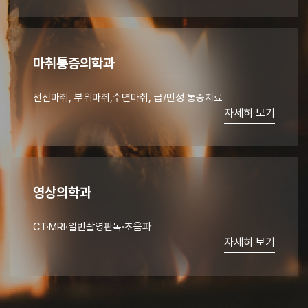
마취통증의학과
전신마취, 부위마취,수면마취, 급/만성 통증치료
자세히 보기
영상의학과
CT·MRI·일반촬영판독·초음파
자세히 보기