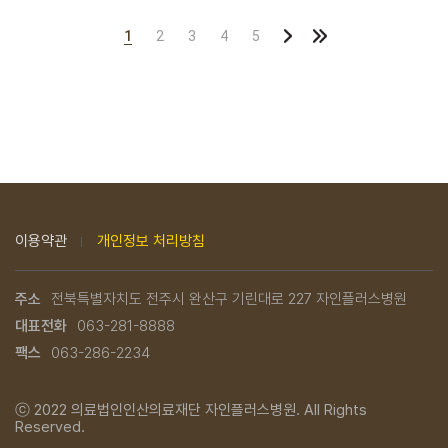
1
2
3
4
5
이용약관
개인정보 처리방침
주소
전북특별자치도 전주시 완산구 기린대로 227 자인플러스병원
대표전화
063-281-8888
팩스
063-286-2234
ⓒ 2022
의료법인인산의료재단 자인플러스병원.
All Rights
Reserved.