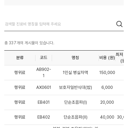
총
337
개의 게시물이 있습니다.
최저 
분류
코드
명칭
비용 (원)
(원)
AB902-
행위료
1인실 병실차액
150,000
1
행위료
AX0601
보호자일반식대(밥)
6,000
행위료
EB401
단순초음파(Ⅰ)
20,000
행위료
EB402
단순초음파(Ⅱ)
40,000
30,0