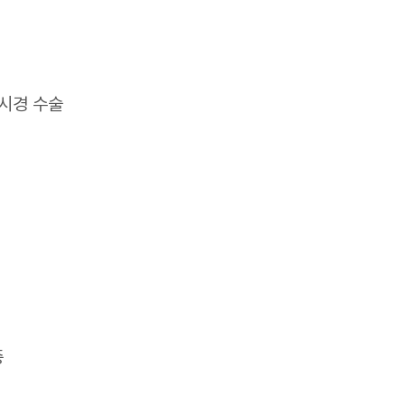
시경 수술
증