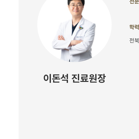
전
학
전북
이돈석 진료원장