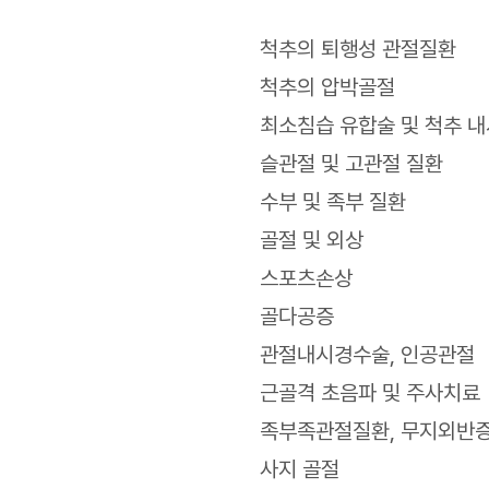
척추의 퇴행성 관절질환
척추의 압박골절
최소침습 유합술 및 척추 내
슬관절 및 고관절 질환
수부 및 족부 질환
골절 및 외상
스포츠손상
골다공증
관절내시경수술, 인공관절
근골격 초음파 및 주사치료
족부족관절질환, 무지외반
사지 골절