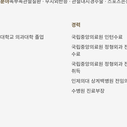
문분야
족부족관절질환 · 무지외반증 · 관절내시경수술 · 스포츠손상
력
경력
대학교 의과대학 졸업
국립중앙의료원 인턴수료
국립중앙의료원 정형외과 
수료
국립중앙의료원 정형외과 
취득
인제의대 상계백병원 전임
수병원 진료부장