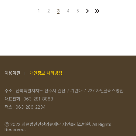
1
2
3
4
5
이용약관
개인정보 처리방침
주소
전북특별자치도 전주시 완산구 기린대로 227 자인플러스병원
대표전화
063-281-8888
팩스
063-286-2234
ⓒ 2022
의료법인인산의료재단 자인플러스병원.
All Rights
Reserved.