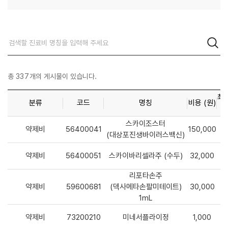
총
337
개의 게시물이 있습니다.
최
분류
코드
명칭
비용 (원)
스카이조스터
약제비
56400041
150,000
(대상포진생바이러스백신)
약제비
56400051
스카이바리셀라주 (수두)
32,000
리포타손주
약제비
59600681
(덱사메타손팔미테이트)
30,000
1mL
약제비
73200210
미네서플라이정
1,000