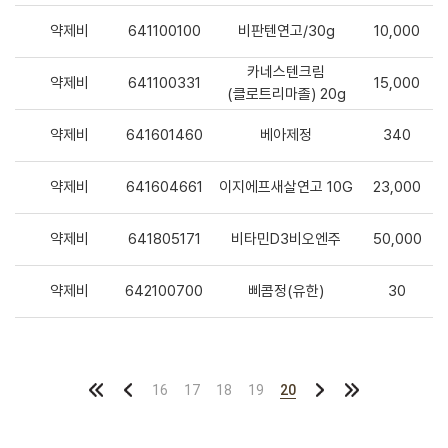
약제비
641100100
비판텐연고/30g
10,000
카네스텐크림
약제비
641100331
15,000
(클로트리마졸) 20g
약제비
641601460
베아제정
340
약제비
641604661
이지에프새살연고 10G
23,000
약제비
641805171
비타민D3비오엔주
50,000
약제비
642100700
삐콤정(유한)
30
16
17
18
19
20