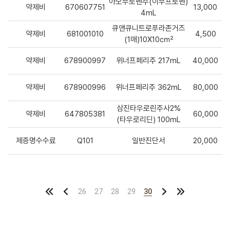
아모부로펜주(이부프로펜)
약제비
670607751
13,000
4mL
큐앤큐니트로푸라존거즈
약제비
681001010
4,500
(1매)10X10㎠
약제비
678900997
위너프페리주 217mL
40,000
약제비
678900996
위너프페리주 362mL
80,000
삼진타우로린주사2%
약제비
647805381
60,000
(타우로리딘) 100mL
제증명수수료
Q101
일반진단서
20,000
26
27
28
29
30