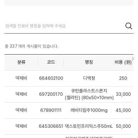
총
337
개의 게시물이 있습니다.
최
분류
코드
명칭
비용 (원)
약제비
664602100
디맥정
250
큐탄플라스트스폰지
약제비
697200170
33,000
(젤라틴) (80x50x10mm)
약제비
678901111
레비티람주1000mg
45,000
약제비
645306651
덱스토민프리믹스주50mL
50,000