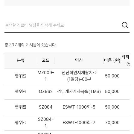
총
337
개의 게시물이 있습니다.
최저 
분류
코드
명칭
비용 (원)
(원)
MZ009-
전산화인지재활치료
행위료
50,000
1
(1일당)-60분
행위료
QZ962
경두개자기자극술(TMS)
50,000
행위료
SZ084
ESWT-1000회-5
50,000
SZ084-
행위료
ESWT-1000회-7
70,000
1