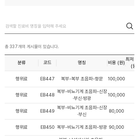
총
337
개의 게시물이 있습니다.
최저 
분류
코드
명칭
비용 (원)
(원)
행위료
EB447
복부-복부 초음파-항문
100,000
복부-비뇨기계 초음파-신장
행위료
EB448
100,000
·부신·방광
복부-비뇨기계 초음파-신장
행위료
EB449
80,000
·부신
행위료
EB450
복부-비뇨기계 초음파-방광
90,000