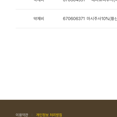
약제비
670606371
마시주사10%(황
이용약관
개인정보 처리방침