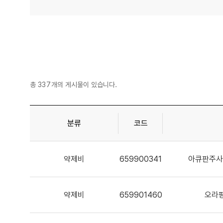
총
337
개의 게시물이 있습니다.
분류
코드
약제비
659900341
아큐판주사
약제비
659901460
오라팡