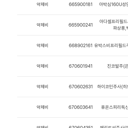
약제비
665900181
아박심160U성
아다셀프리필드
약제비
665900241
파상풍,
약제비
668902161
유박스비프리필드주 
약제비
670601941
진코발주(은
약제비
670602631
하이코민주사(히
약제비
670603641
휴온스피리독신
약제비
670604351
메리트씨주사(아