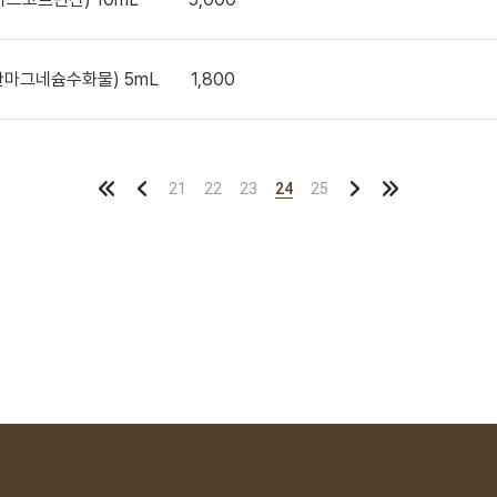
산마그네슘수화물) 5mL
1,800
21
22
23
24
25