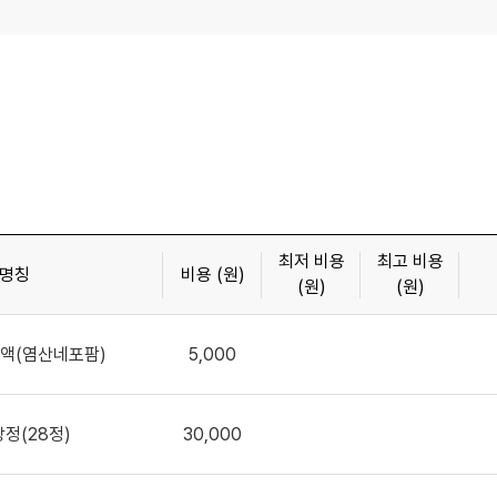
최저 비용
최고 비용
명칭
비용 (원)
(원)
(원)
액(염산네포팜)
5,000
정(28정)
30,000