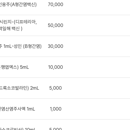
인용주(A형간염백신)
70,000
시린지-(디프테리아,
50,000
백일해 백신 )
1mL-성인 (B형간염)
30,000
행엽엑스) 5mL
10,000
드록소코발라민) 2mL
5,000
염산염주사액 1mL
1,000
스코르빈산) 10mL
5,000